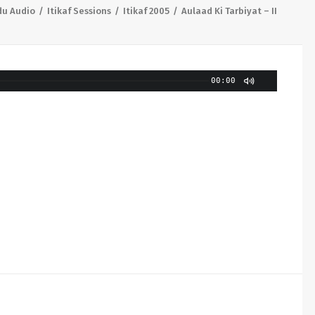
du Audio
Itikaf Sessions
Itikaf 2005
Aulaad Ki Tarbiyat – II
00:00