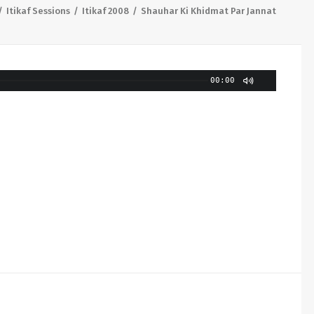
Itikaf Sessions
Itikaf 2008
Shauhar Ki Khidmat Par Jannat
00:00