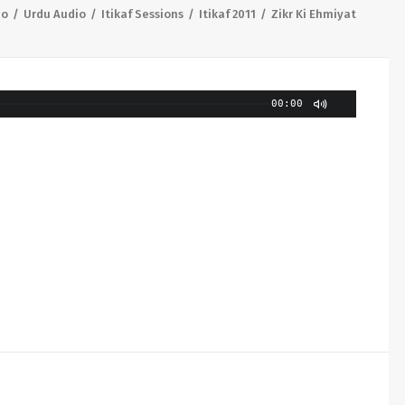
io
Urdu Audio
Itikaf Sessions
Itikaf 2011
Zikr Ki Ehmiyat
00:00